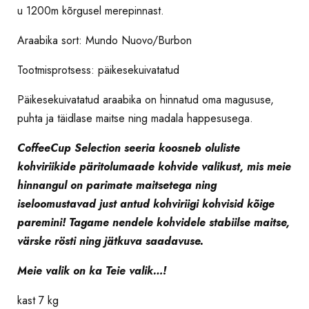
u 1200m kõrgusel merepinnast.
Araabika sort: Mundo Nuovo/Burbon
Tootmisprotsess: päikesekuivatatud
Päikesekuivatatud araabika on hinnatud oma magususe,
puhta ja täidlase maitse ning madala happesusega.
CoffeeCup Selection seeria koosneb oluliste
kohviriikide päritolumaade kohvide valikust, mis meie
hinnangul on parimate maitsetega ning
iseloomustavad just antud kohviriigi kohvisid kõige
paremini! Tagame nendele kohvidele stabiilse maitse,
värske rösti ning jätkuva saadavuse.
Meie valik on ka Teie valik…!
kast 7 kg