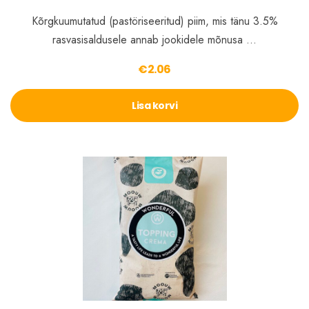
Kõrgkuumutatud (pastöriseeritud) piim, mis tänu 3.5%
rasvasisaldusele annab jookidele mõnusa …
€
2.06
Lisa korvi