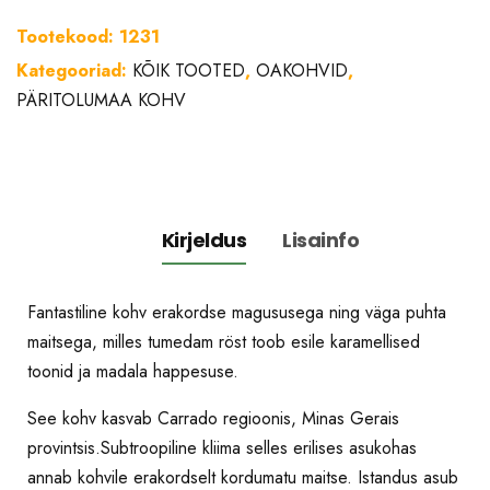
Cerrado
Tootekood:
1231
Bandeirante
Kategooriad:
KÕIK TOOTED
,
OAKOHVID
,
Rainforest
PÄRITOLUMAA KOHV
500gr
kogus
Kirjeldus
Lisainfo
Fantastiline kohv erakordse magususega ning väga puhta
maitsega, milles tumedam röst toob esile karamellised
toonid ja madala happesuse.
See kohv kasvab Carrado regioonis, Minas Gerais
provintsis.Subtroopiline kliima selles erilises asukohas
annab kohvile erakordselt kordumatu maitse. Istandus asub