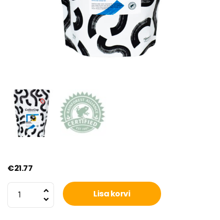
€
21.77
CC
Lisa korvi
Selection
Brasiilia