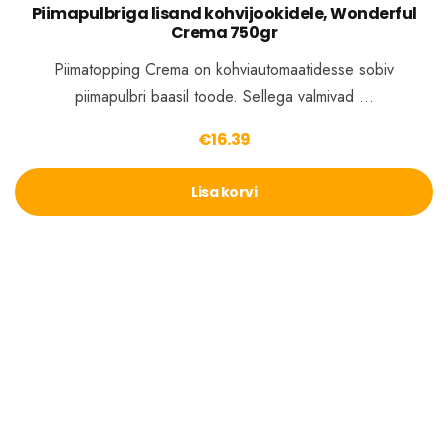
Piimapulbriga lisand kohvijookidele, Wonderful
Crema 750gr
Piimatopping Crema on kohviautomaatidesse sobiv
piimapulbri baasil toode. Sellega valmivad …
€
16.39
Lisa korvi