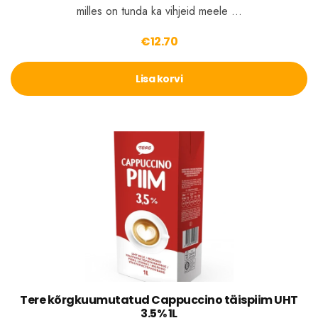
milles on tunda ka vihjeid meele …
€
12.70
Lisa korvi
Tere kõrgkuumutatud Cappuccino täispiim UHT
3.5% 1L