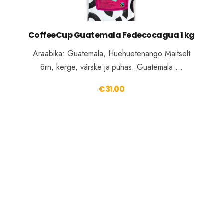
CoffeeCup Guatemala Fedecocagua 1 kg
Araabika: Guatemala, Huehuetenango Maitselt
õrn, kerge, värske ja puhas. Guatemala …
€
31.00