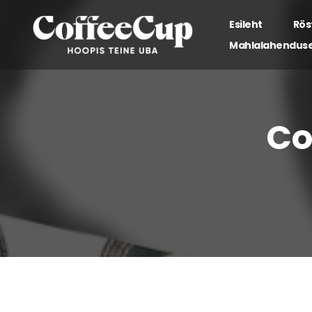
Esileht
Rös
Mahlalahendus
Co