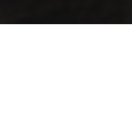
Kontakt
Aadress:
Lõõtsa tn 5, Tallinn, 11415
Telefon:
+372 683 5388
MÜÜGITINGIMUSED
PRIVAATSUSPOLIITIKA