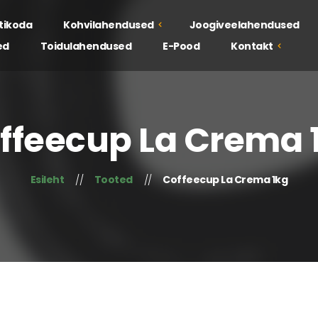
tikoda
Kohvilahendused
Joogiveelahendused
ed
Toidulahendused
E-Pood
Kontakt
Kohvilahendused
Meist
Koolitused
ffeecup La Crema 
Jätkusuutlikkus
Degusteerimised
Esinduspoed
Esileht
Tooted
Coffeecup La Crema 1kg
Kehv kohvikogemus?
Kampaania
Jätkusuutlikkus