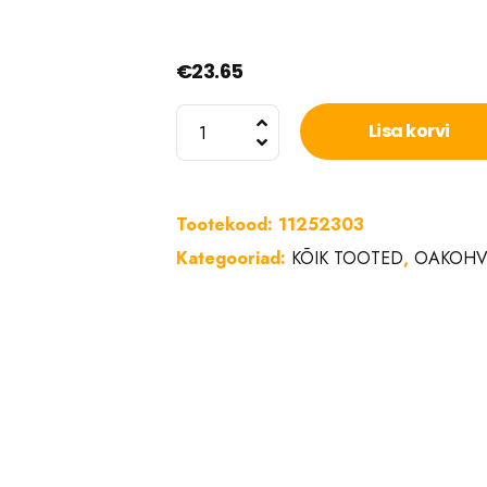
€
23.65
Coffeecup
Lisa korvi
La
Crema
1kg
Tootekood:
11252303
kogus
Kategooriad:
KÕIK TOOTED
,
OAKOHV