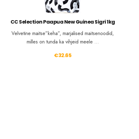
CC Selection Paapua New Guinea Sigri 1kg
Velvetine maitse”keha”, marjalised maitsenoodid,
milles on tunda ka vihjeid meele …
€
32.65