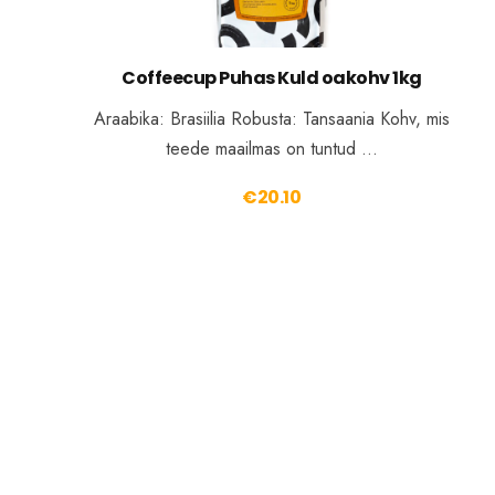
Coffeecup Puhas Kuld oakohv 1kg
Araabika: Brasiilia Robusta: Tansaania Kohv, mis
teede maailmas on tuntud …
€
20.10