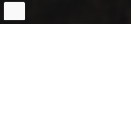
Eesti
English
Joogiekspert OÜ (reg. 12031715) on usaldusväärne ning
kindel partner kohvimasinate rendi ja müügi valdkonnas,
samuti spetsialiseerunud ka kohvide valmistamisele ning
müügile.
email: coffeecup@coffeecup.ee