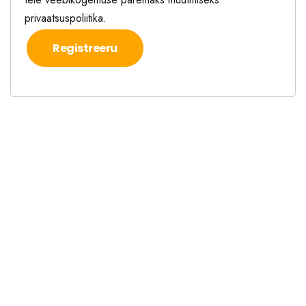
privaatsuspoliitika
.
Registreeru