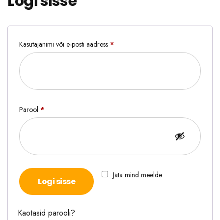
Logi sisse
Kasutajanimi või e-posti aadress
*
Nõutud
Parool
*
Nõutud
Jäta mind meelde
Logi sisse
Kaotasid parooli?