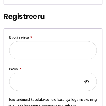
Registreeru
E-posti aadress
*
Nõutud
Parool
*
Nõutud
Teie andmeid kasutatakse teie kasutaja tegemiseks ning
teie veebikogemuse paremaks muutmiseks.