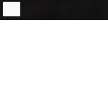
Eesti
English
Joogiekspert OÜ (reg. 12031715) on usaldusväärne ning
kindel partner kohvimasinate rendi ja müügi valdkonnas, samuti
spetsialiseerunud ka kohvide valmistamisele ning müügile.
email: coffeecup@coffeecup.ee