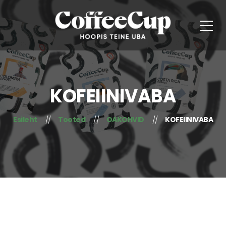
KOFEIINIVABA
Esileht
Tooted
OAKOHVID
KOFEIINIVABA