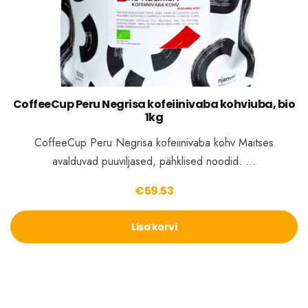
CoffeeCup Peru Negrisa kofeiinivaba kohviuba, bio
1kg
CoffeeCup Peru Negrisa kofeiinivaba kohv Maitses
avalduvad puuviljased, pähklised noodid. …
€
59.53
Lisa korvi