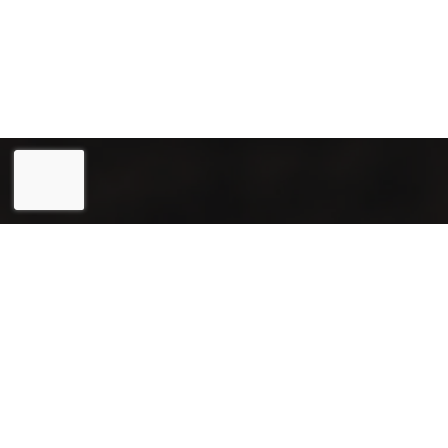
Eesti
English
Joogiekspert OÜ (reg. 12031715) on usaldusväärne ning