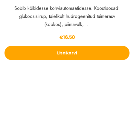
Sobib kõikidesse kohviautomaatidesse. Koostisosad:
glükoosisiirup, täielikult hüdrogeenitud taimerasv
(kookos), piimavalk, …
€
16.50
Lisa korvi