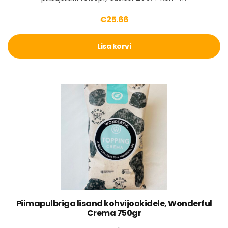
€
25.66
Lisa korvi
Piimapulbriga lisand kohvijookidele, Wonderful
Crema 750gr