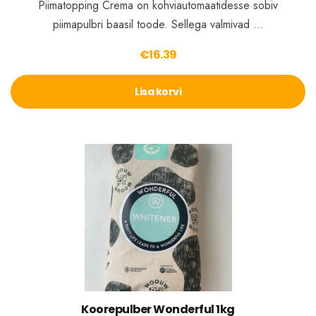
Piimatopping Crema on kohviautomaatidesse sobiv
piimapulbri baasil toode. Sellega valmivad …
€
16.39
Lisa korvi
Koorepulber Wonderful 1kg