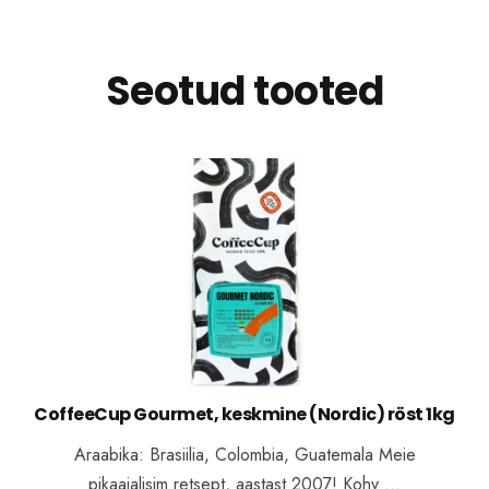
Seotud tooted
CoffeeCup Gourmet, keskmine (Nordic) röst 1kg
Araabika: Brasiilia, Colombia, Guatemala Meie
pikaajalisim retsept, aastast 2007! Kohv …