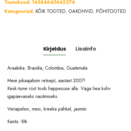
Tootekood:
14364643642276
(Itaalia)
Kategooriad:
KÕIK TOOTED
,
OAKOHVID
,
PÕHITOOTED
röst
1kg
kogus
Kirjeldus
Lisainfo
Araabika: Brasiilia, Colombia, Guatemala
Meie pikaajalisim retsept, aastast 2007!
Kesk-tume röst toob happesuse alla. Väga hea kohv
igapäevaseks nautimiseks.
Veriapelsin, mesi, kreeka pähkel, jasmiin
Kastis: 8tk