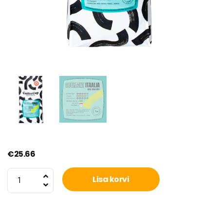
€
25.66
CoffeeCup
Lisa korvi
Gourmet,
kesk-
tume