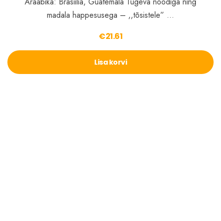
Araabika: Brasiilia, Guatemala Tugeva noodiga ning
madala happesusega – ,,tõsistele” …
€
21.61
Lisa korvi