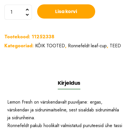
Ronnefeldt
Lisa korvi
Leaf-
Cup
Lemon
Tootekood:
11252338
fresh
Kategooriad:
KÕIK TOOTED
,
Ronnefeldt leaf-cup
,
TEED
15tk
taimetee
kogus
Kirjeldus
Lemon Fresh on värskendavalt puuviljane: ergas,
värskendav ja sidrunimaitseline, sest sisaldab sidrunimahla
ja sidrunheina.
Ronnefeldt pakub hoolikalt valmistatud puruteesid ühe tassi