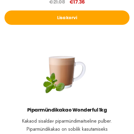
€
21.08
€
17.36
Algne
Praegune
hind
hind
Lisa korvi
oli:
on:
€21.08.
€17.36.
Piparmündikakao Wonderful 1kg
Kakaod sisaldav piparmündimaitseline pulber.
Piparmündikakao on sobilik kasutamiseks