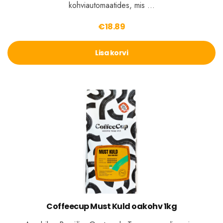
kohviautomaatides, mis …
€
18.89
Lisa korvi
Coffeecup Must Kuld oakohv 1kg