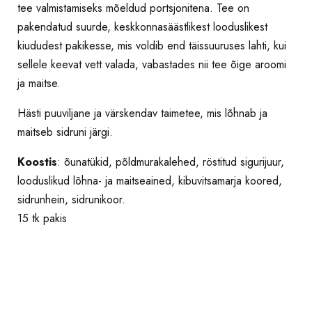
tee valmistamiseks mõeldud portsjonitena. Tee on
pakendatud suurde, keskkonnasäästlikest looduslikest
kiududest pakikesse, mis voldib end täissuuruses lahti, kui
sellele keevat vett valada, vabastades nii tee õige aroomi
ja maitse.
Hästi puuviljane ja värskendav taimetee, mis lõhnab ja
maitseb sidruni järgi.
Koostis
: õunatükid, põldmurakalehed, röstitud sigurijuur,
looduslikud lõhna- ja maitseained, kibuvitsamarja koored,
sidrunhein, sidrunikoor.
15 tk pakis