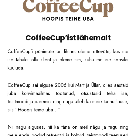
CoffeeCup’ist lähemalt
CoffeeCup’i põhimõte on lihtne, oleme ettevõte, kus me
ise tahaks olla klient ja oleme tiim, kuhu me ise sooviks
kuuluda.
CoffeeCup sai alguse 2006 kui Mart ja Üllar, olles aastaid
juba kohvimaailmas töötanud, otsustasid teha ise,
teistmoodi ja paremini ning nagu ütleb ka meie tunnuslause,
siis “Hoopis teine uba…”
Nii nagu alguses, nii ka täna on meil nägu ja tegu ning
meie enda loodud retseptid ja
kohvid
, teistmoodi teenused