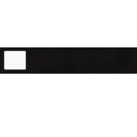
Eesti
English