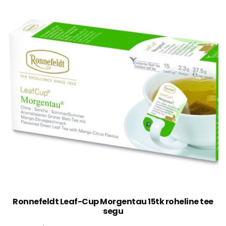
Ronnefeldt Leaf-Cup Morgentau 15tk roheline tee
segu