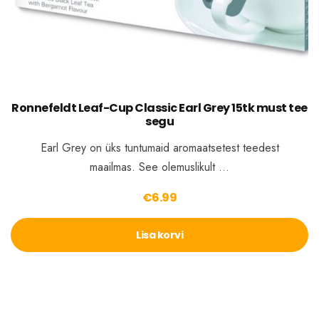
Ronnefeldt Leaf-Cup Classic Earl Grey 15tk must tee
segu
Earl Grey on üks tuntumaid aromaatsetest teedest
maailmas. See olemuslikult …
€
6.99
Lisa korvi