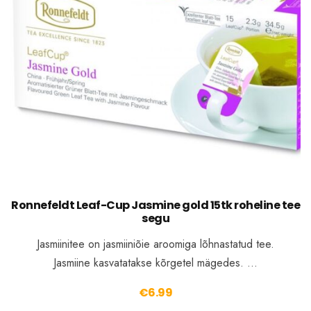
Ronnefeldt Leaf-Cup Jasmine gold 15tk roheline tee
segu
Jasmiinitee on jasmiiniõie aroomiga lõhnastatud tee.
Jasmiine kasvatatakse kõrgetel mägedes. …
€
6.99