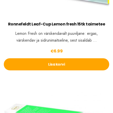
Ronnefeldt Leaf-Cup Lemon fresh 15tk taimetee
Lemon Fresh on värskendavalt puuviljane: ergas,
värskendav ja sidrunimaitseline, sest sisaldab …
€
6.99
Lisa korvi