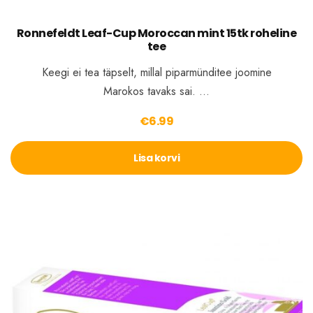
Ronnefeldt Leaf-Cup Moroccan mint 15tk roheline
tee
Keegi ei tea täpselt, millal piparmünditee joomine
Marokos tavaks sai. …
€
6.99
Lisa korvi