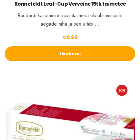
Ronnefeldt Leaf-Cup Verveine 15tk taimetee
Raudürdi kasutamine ravimtaimena ulatub ammuste
aegade taha ja see aitab …
€
6.99
Lisa korvi
sale