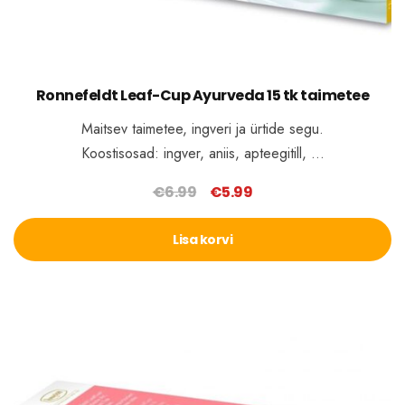
Ronnefeldt Leaf-Cup Ayurveda 15 tk taimetee
Maitsev taimetee, ingveri ja ürtide segu.
Koostisosad: ingver, aniis, apteegitill, …
€
6.99
€
5.99
Algne
Praegune
hind
hind
Lisa korvi
oli:
on:
€6.99.
€5.99.