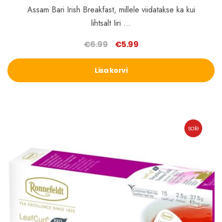
Assam Bari Irish Breakfast, millele viidatakse ka kui
lihtsalt Iiri …
€
6.99
€
5.99
Algne
Praegune
hind
hind
Lisa korvi
oli:
on:
€6.99.
€5.99.
sale