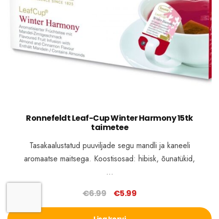
Ronnefeldt Leaf-Cup Winter Harmony 15tk
taimetee
Tasakaalustatud puuviljade segu mandli ja kaneeli
aromaatse maitsega. Koostisosad: hibisk, õunatükid,
…
€
6.99
€
5.99
Algne
Praegune
hind
hind
Lisa korvi