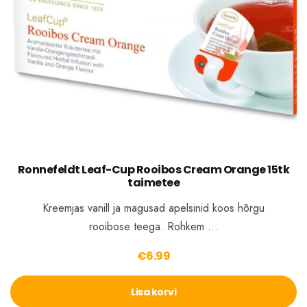
Ronnefeldt Leaf-Cup Rooibos Cream Orange 15tk
taimetee
Kreemjas vanill ja magusad apelsinid koos hõrgu
rooibose teega. Rohkem …
€
6.99
Lisa korvi