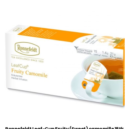
Ronnefeldt Leaf-Cup Fruity (Sweet) camomille 15tk