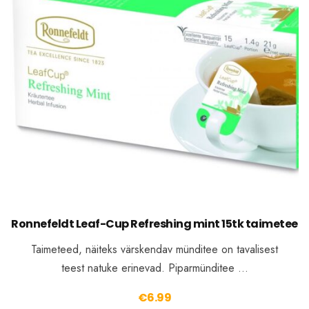
Ronnefeldt Leaf-Cup Refreshing mint 15tk taimetee
Taimeteed, näiteks värskendav münditee on tavalisest
teest natuke erinevad. Piparmünditee …
€
6.99