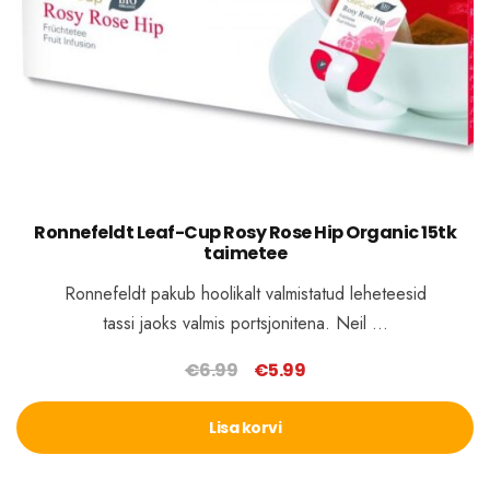
Ronnefeldt Leaf-Cup Rosy Rose Hip Organic 15tk
taimetee
Ronnefeldt pakub hoolikalt valmistatud leheteesid
tassi jaoks valmis portsjonitena. Neil …
€
6.99
€
5.99
Algne
Praegune
hind
hind
Lisa korvi
oli:
on:
€6.99.
€5.99.