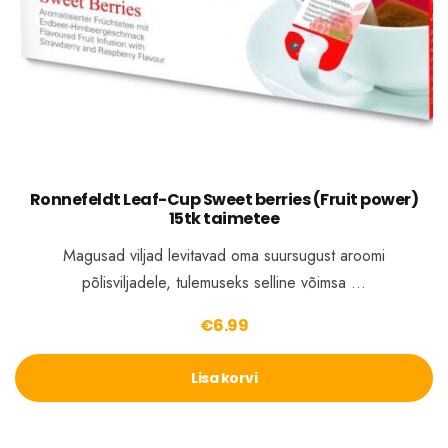
Ronnefeldt Leaf-Cup Sweet berries (Fruit power)
15tk taimetee
Magusad viljad levitavad oma suursugust aroomi
põlisviljadele, tulemuseks selline võimsa …
€
6.99
Lisa korvi