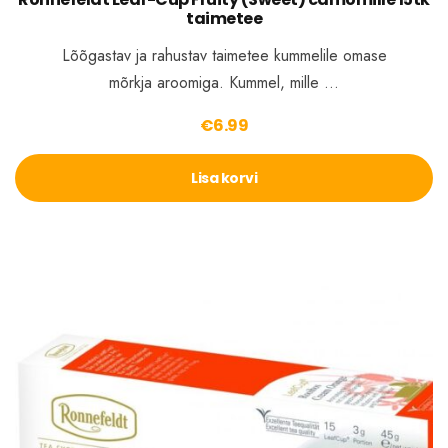
taimetee
Lõõgastav ja rahustav taimetee kummelile omase
mõrkja aroomiga. Kummel, mille …
€
6.99
Lisa korvi