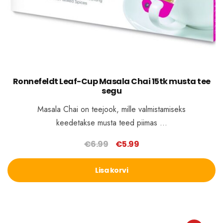
Ronnefeldt Leaf-Cup Masala Chai 15tk musta tee
segu
Masala Chai on teejook, mille valmistamiseks
keedetakse musta teed piimas …
€
6.99
€
5.99
Algne
Praegune
hind
hind
Lisa korvi
oli:
on:
€6.99.
€5.99.