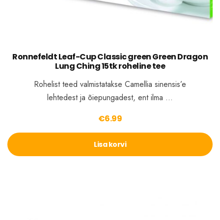
Ronnefeldt Leaf-Cup Classic green Green Dragon
Lung Ching 15tk roheline tee
Rohelist teed valmistatakse Camellia sinensis’e
lehtedest ja õiepungadest, ent ilma …
€
6.99
Lisa korvi