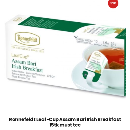
sale
Ronnefeldt Leaf-Cup Assam Bari Irish Breakfast
15tk must tee