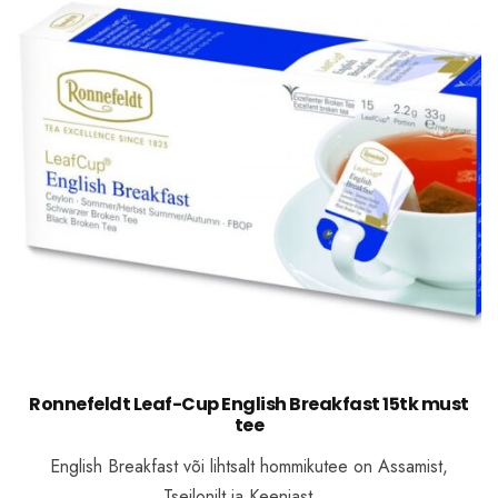
Ronnefeldt Leaf-Cup English Breakfast 15tk must
tee
English Breakfast või lihtsalt hommikutee on Assamist,
Tseilonilt ja Keeniast …