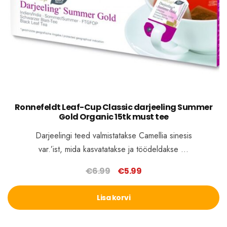
Ronnefeldt Leaf-Cup Classic darjeeling Summer
Gold Organic 15tk must tee
Darjeelingi teed valmistatakse Camellia sinesis
var.’ist, mida kasvatatakse ja töödeldakse …
€
6.99
€
5.99
Algne
Praegune
hind
hind
Lisa korvi
oli:
on:
€6.99.
€5.99.