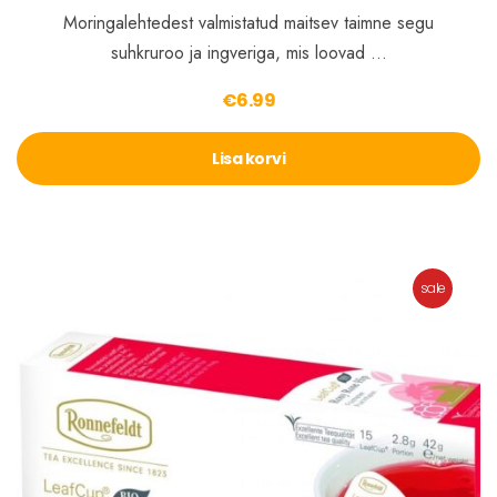
Moringalehtedest valmistatud maitsev taimne segu
suhkruroo ja ingveriga, mis loovad …
€
6.99
Lisa korvi
sale