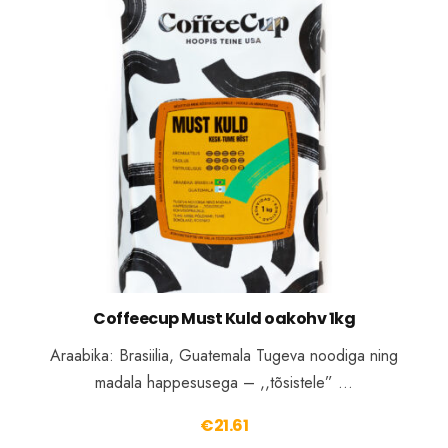
Coffeecup Must Kuld oakohv 1kg
Araabika: Brasiilia, Guatemala Tugeva noodiga ning
madala happesusega – ,,tõsistele” …
€
21.61