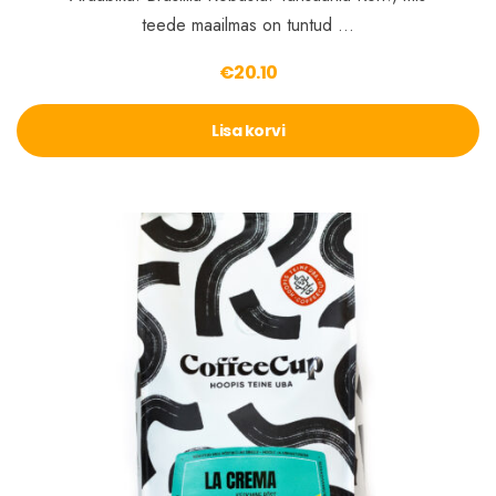
teede maailmas on tuntud …
€
20.10
Lisa korvi