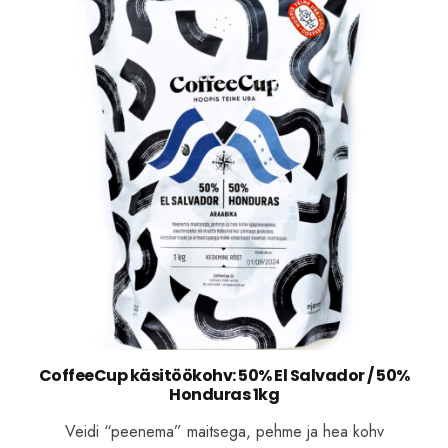
CoffeeCup käsitöökohv: 50% El Salvador / 50%
Honduras 1kg
Veidi “peenema” maitsega, pehme ja hea kohv