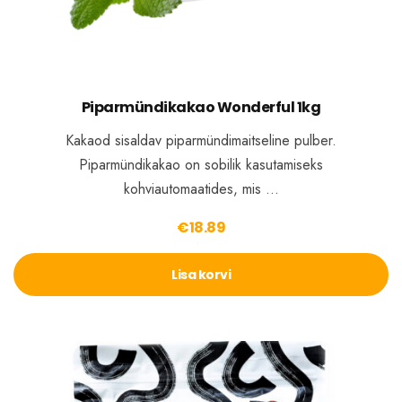
Piparmündikakao Wonderful 1kg
Kakaod sisaldav piparmündimaitseline pulber.
Piparmündikakao on sobilik kasutamiseks
kohviautomaatides, mis …
€
18.89
Lisa korvi