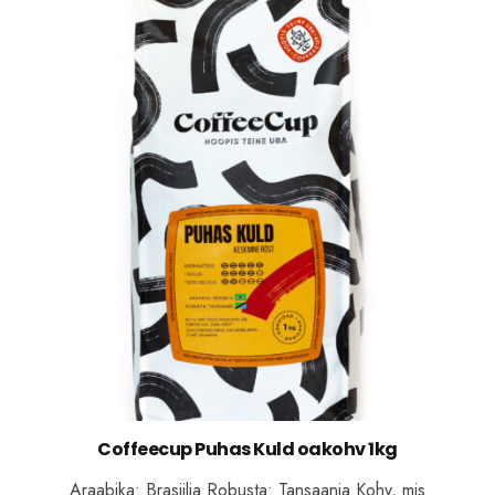
Coffeecup Puhas Kuld oakohv 1kg
Araabika: Brasiilia Robusta: Tansaania Kohv, mis