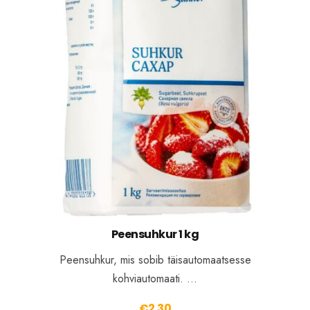
Peensuhkur 1 kg
Peensuhkur, mis sobib täisautomaatsesse
kohviautomaati. …
€
2.30