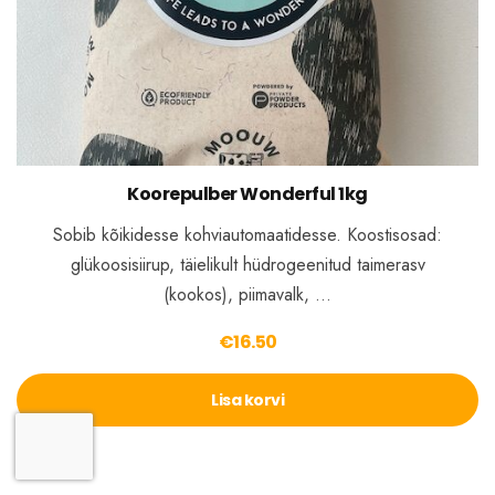
Koorepulber Wonderful 1kg
Sobib kõikidesse kohviautomaatidesse. Koostisosad:
glükoosisiirup, täielikult hüdrogeenitud taimerasv
(kookos), piimavalk, …
€
16.50
Lisa korvi