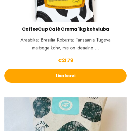
CoffeeCup Café Crema 1kg kohviuba
Araabika: Brasiilia Robusta: Tansaania Tugeva
maitsega kohv, mis on ideaalne …
€
21.79
Lisa korvi