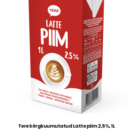
Tere kõrgkuumutatud Latte piim 2,5%, 1L