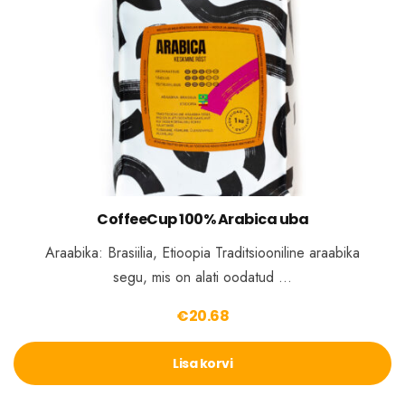
CoffeeCup 100% Arabica uba
Araabika: Brasiilia, Etioopia Traditsiooniline araabika
segu, mis on alati oodatud …
€
20.68
Lisa korvi