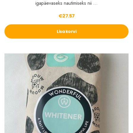
igapäevaseks nautimiseks nii …
€
27.57
Lisa korvi