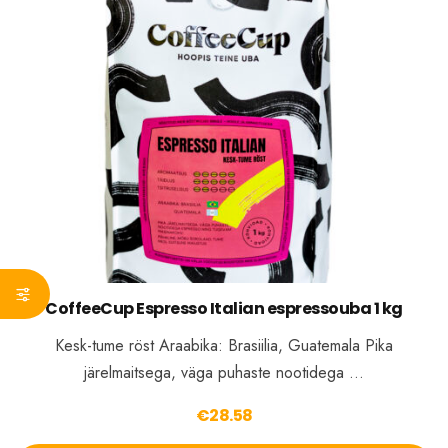
CoffeeCup Espresso Italian espressouba 1 kg
Kesk-tume röst Araabika: Brasiilia, Guatemala Pika
järelmaitsega, väga puhaste nootidega …
€
28.58