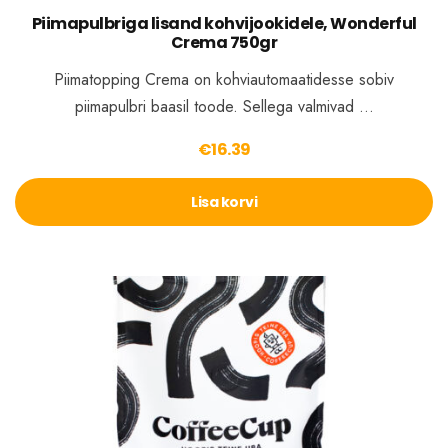
Piimapulbriga lisand kohvijookidele, Wonderful
Crema 750gr
Piimatopping Crema on kohviautomaatidesse sobiv
piimapulbri baasil toode. Sellega valmivad …
€
16.39
Lisa korvi