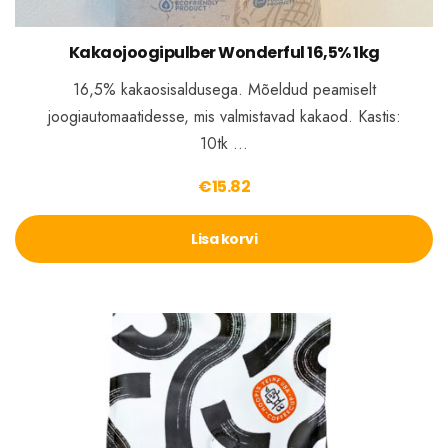
Kakaojoogipulber Wonderful 16,5% 1kg
16,5% kakaosisaldusega. Mõeldud peamiselt
joogiautomaatidesse, mis valmistavad kakaod. Kastis:
10tk …
€
15.82
Lisa korvi