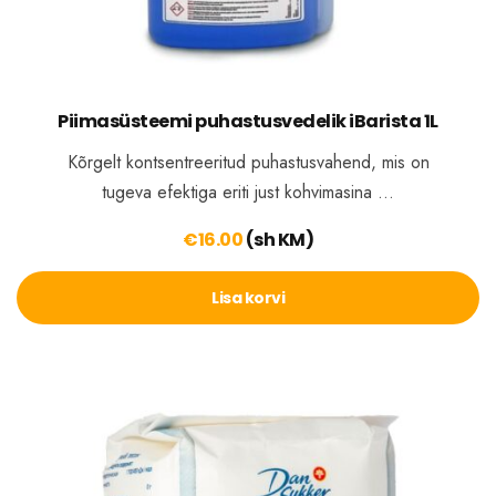
Piimasüsteemi puhastusvedelik iBarista 1L
Kõrgelt kontsentreeritud puhastusvahend, mis on
tugeva efektiga eriti just kohvimasina …
€
16.00
(sh KM)
Lisa korvi