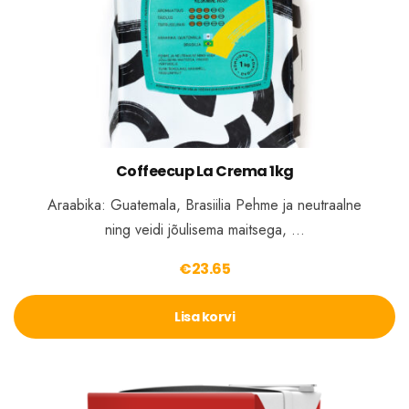
Coffeecup La Crema 1kg
Araabika: Guatemala, Brasiilia Pehme ja neutraalne
ning veidi jõulisema maitsega, …
€
23.65
Lisa korvi