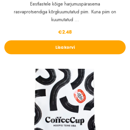
Eestlastele kõige harjumuspärasema
rasvaprotsendiga kõrgkuumutatud piim. Kuna piim on
kuumutatud …
€
2.48
Lisa korvi