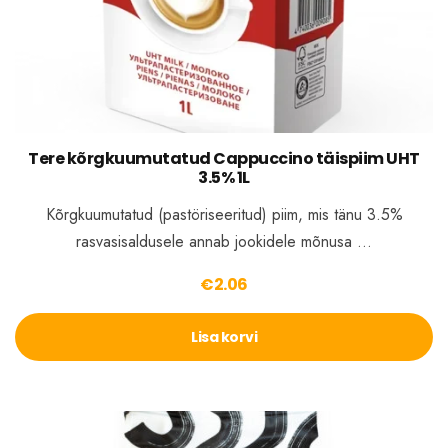
Tere kõrgkuumutatud Cappuccino täispiim UHT
3.5% 1L
Kõrgkuumutatud (pastöriseeritud) piim, mis tänu 3.5%
rasvasisaldusele annab jookidele mõnusa …
€
2.06
Lisa korvi