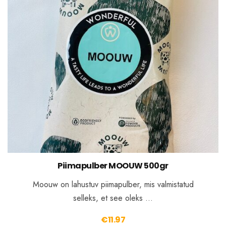
Piimapulber MOOUW 500gr
Moouw on lahustuv piimapulber, mis valmistatud
selleks, et see oleks …
€
11.97