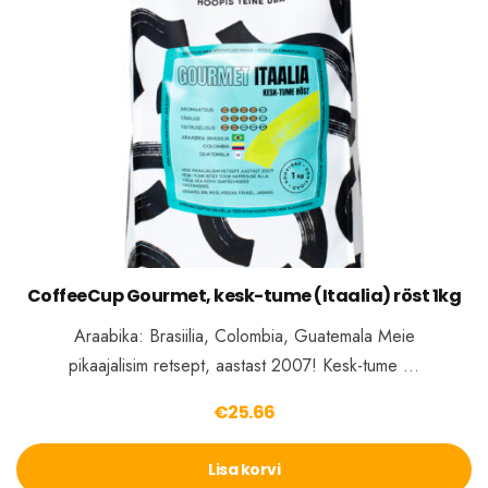
CoffeeCup Gourmet, kesk-tume (Itaalia) röst 1kg
Araabika: Brasiilia, Colombia, Guatemala Meie
pikaajalisim retsept, aastast 2007! Kesk-tume …
€
25.66
Lisa korvi