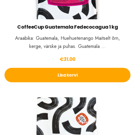
CoffeeCup Guatemala Fedecocagua 1 kg
Araabika: Guatemala, Huehuetenango Maitselt õrn,
kerge, värske ja puhas. Guatemala …
€
31.00
Lisa korvi