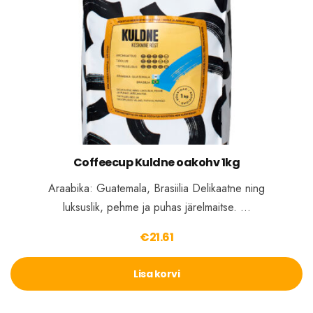
Coffeecup Kuldne oakohv 1kg
Araabika: Guatemala, Brasiilia Delikaatne ning
luksuslik, pehme ja puhas järelmaitse. …
€
21.61
Lisa korvi