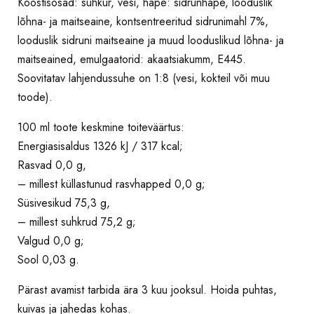
Koostisosad: suhkur, vesi, hape: sidrunhape, looduslik
lõhna- ja maitseaine, kontsentreeritud sidrunimahl 7%,
looduslik sidruni maitseaine ja muud looduslikud lõhna- ja
maitseained, emulgaatorid: akaatsiakumm, E445.
Soovitatav lahjendussuhe on 1:8 (vesi, kokteil või muu
toode).
100 ml toote keskmine toiteväärtus:
Energiasisaldus 1326 kJ / 317 kcal;
Rasvad 0,0 g,
– millest küllastunud rasvhapped 0,0 g;
Süsivesikud 75,3 g,
– millest suhkrud 75,2 g;
Valgud 0,0 g;
Sool 0,03 g.
Pärast avamist tarbida ära 3 kuu jooksul. Hoida puhtas,
kuivas ja jahedas kohas.