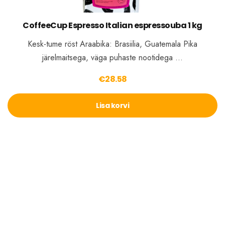
CoffeeCup Espresso Italian espressouba 1 kg
Kesk-tume röst Araabika: Brasiilia, Guatemala Pika
järelmaitsega, väga puhaste nootidega …
€
28.58
Lisa korvi