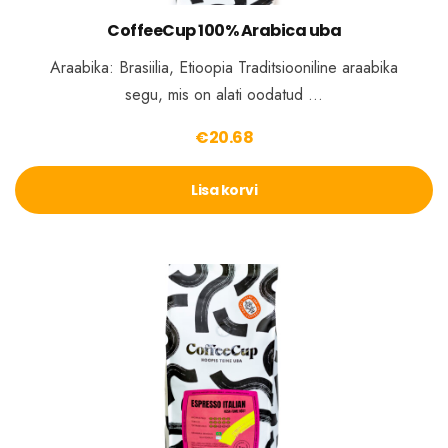
CoffeeCup 100% Arabica uba
Araabika: Brasiilia, Etioopia Traditsiooniline araabika
segu, mis on alati oodatud …
€
20.68
Lisa korvi