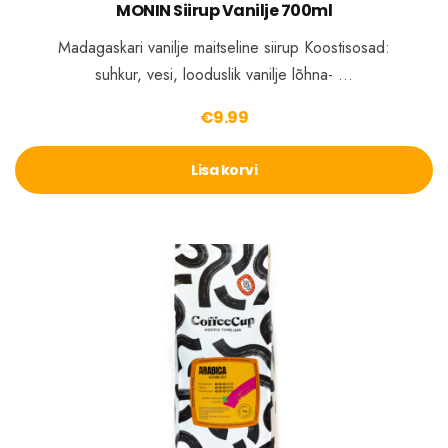
MONIN Siirup Vanilje 700ml
Madagaskari vanilje maitseline siirup Koostisosad:
suhkur, vesi, looduslik vanilje lõhna- …
€
9.99
Lisa korvi