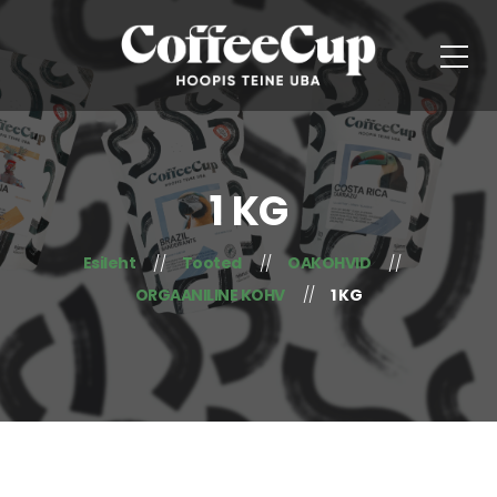
1 KG
Esileht
Tooted
OAKOHVID
ORGAANILINE KOHV
1 KG