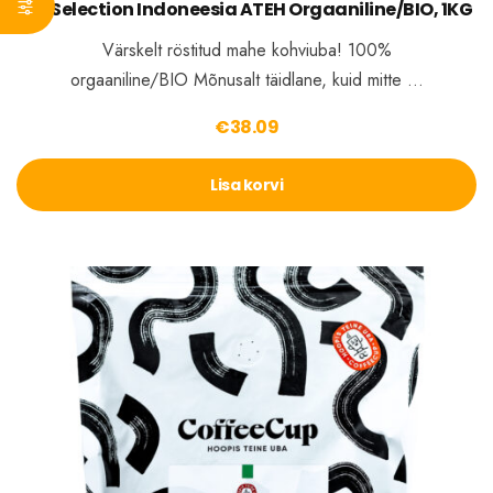
CC Selection Indoneesia ATEH Orgaaniline/BIO, 1KG
Värskelt röstitud mahe kohviuba! 100%
orgaaniline/BIO Mõnusalt täidlane, kuid mitte …
€
38.09
Lisa korvi