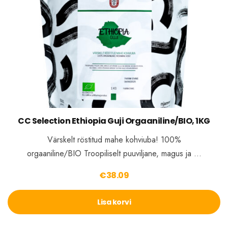
CC Selection Ethiopia Guji Orgaaniline/BIO, 1KG
Värskelt röstitud mahe kohviuba! 100%
orgaaniline/BIO Troopiliselt puuviljane, magus ja …
€
38.09
Lisa korvi