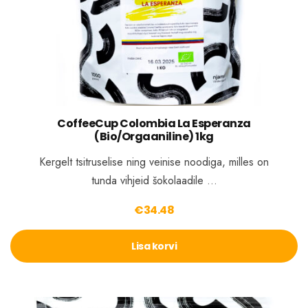
CoffeeCup Colombia La Esperanza
(Bio/Orgaaniline) 1kg
Kergelt tsitruselise ning veinise noodiga, milles on
tunda vihjeid šokolaadile …
€
34.48
Lisa korvi