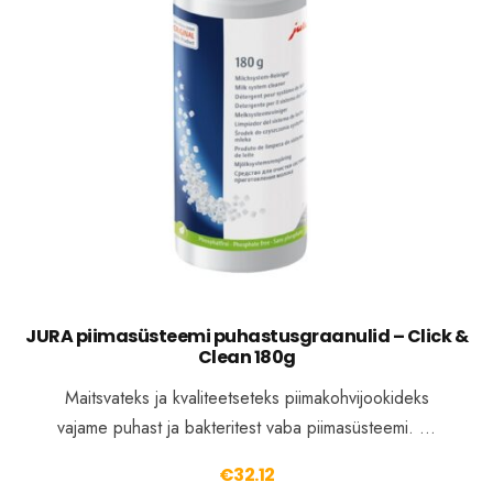
JURA piimasüsteemi puhastusgraanulid – Click &
Clean 180g
Maitsvateks ja kvaliteetseteks piimakohvijookideks
vajame puhast ja bakteritest vaba piimasüsteemi. …
€
32.12