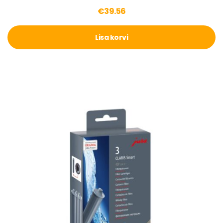
€
39.56
Lisa korvi