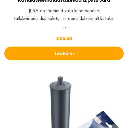
Katlakivieemaldustabletid 12 pesu Jura
JURA on töötanud välja kaheetapilise
katlakivieemaldustableti, mis eemaldab õrnalt katlakivi
…
€
55.68
Lisa korvi