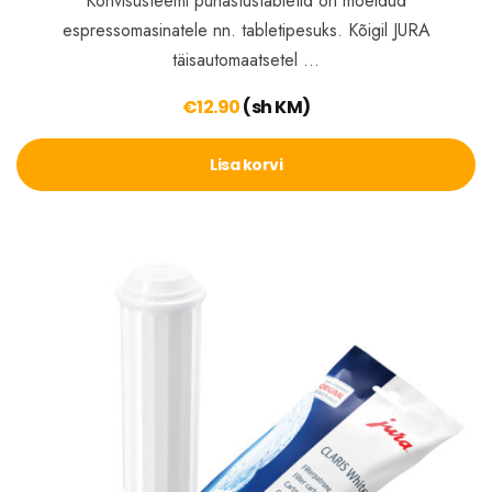
Kohvisüsteemi puhastustabletid on mõeldud
espressomasinatele nn. tabletipesuks. Kõigil JURA
täisautomaatsetel …
€
12.90
(sh KM)
Lisa korvi