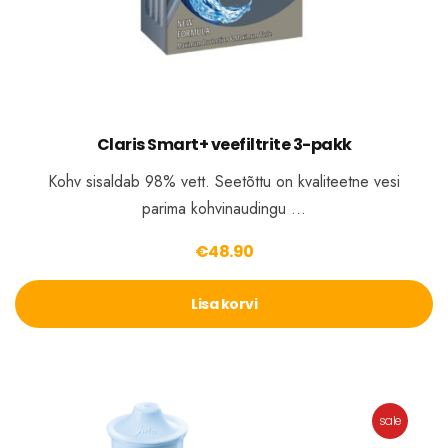
Claris Smart+ veefiltrite 3-pakk
Kohv sisaldab 98% vett. Seetõttu on kvaliteetne vesi
parima kohvinaudingu …
€
48.90
Lisa korvi
sale