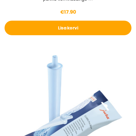
€
17.90
Lisa korvi