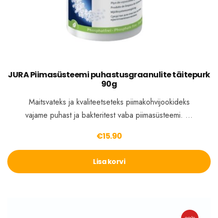
JURA Piimasüsteemi puhastusgraanulite täitepurk
90g
Maitsvateks ja kvaliteetseteks piimakohvijookideks
vajame puhast ja bakteritest vaba piimasüsteemi. …
€
15.90
Lisa korvi