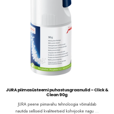
JURA piimasüsteemi puhastusgraanulid – Click &
Clean 90g
JURA peene piimavahu tehnoloogia võimaldab
nautida selliseid kvaliteetseid kohvijooke nagu …