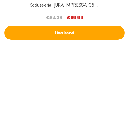
Koduseeria: JURA IMPRESSA C5 …
€
64.36
€
59.99
Algne
Praegune
hind
hind
Lisa korvi
oli:
on:
€64.36.
€59.99.