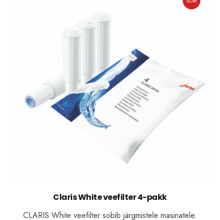
sale
Claris White veefilter 4-pakk
CLARIS White veefilter sobib järgmistele masinatele.