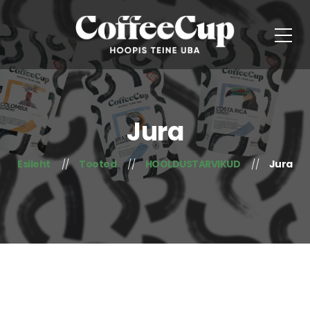
Jura
Esileht
Tooted
HOOLDUSTARVIKUD
Jura