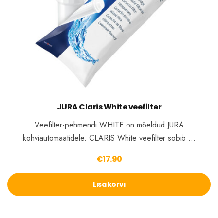
JURA Claris White veefilter
Veefilter-pehmendi WHITE on mõeldud JURA
kohviautomaatidele. CLARIS White veefilter sobib …
€
17.90
Lisa korvi