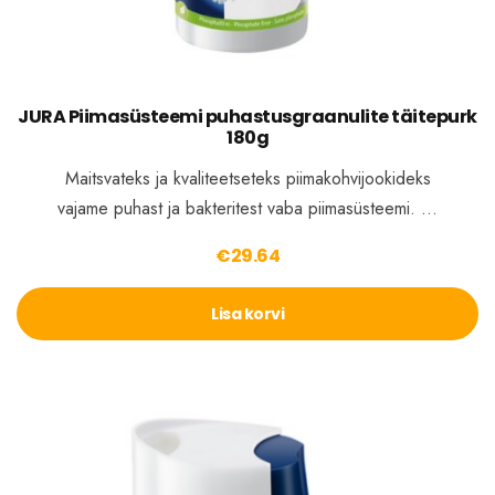
JURA Piimasüsteemi puhastusgraanulite täitepurk
180g
Maitsvateks ja kvaliteetseteks piimakohvijookideks
vajame puhast ja bakteritest vaba piimasüsteemi. …
€
29.64
Lisa korvi