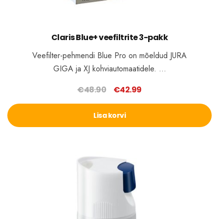
Claris Blue+ veefiltrite 3-pakk
Veefilter-pehmendi Blue Pro on mõeldud JURA
GIGA ja XJ kohviautomaatidele. …
€
48.90
€
42.99
Algne
Praegune
hind
hind
Lisa korvi
oli:
on:
€48.90.
€42.99.